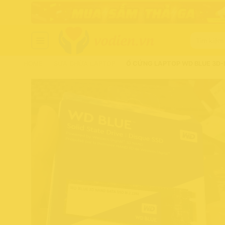
Chuyển
đến
nội
Tìm
dung
kiếm:
HOME
-
SỬA CHỮA LAPTOP
-
Ổ CỨNG LAPTOP WD BLUE 3D-