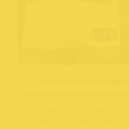
⭐⭐⭐⭐⭐
vodien.vn Chuyên thay Ổ cứng Laptop
—Thời gian làm việc từ 8h Sáng->22h Tối/ 07 N
—Giá thay đổi “Lên- Xuống” theo
Võ Diện:
0907776905 Zalo để đư