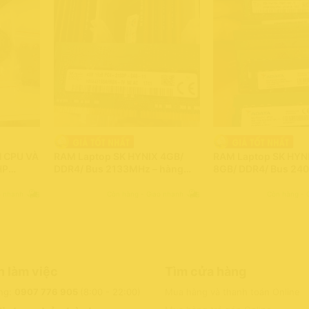
N CPU VÀ
RAM Laptop SK HYNIX 4GB/
RAM Laptop SK HYN
HP
DDR4/ Bus 2133MHz – hàng
8GB/ DDR4/ Bus 24
E0175AX
mới chính hãng SK HYNIX
hàng mới chính hãn
GPU –
HYNIX, ADATA
o nhanh
Còn hàng - Giao nhanh
Còn hàng - 
mới 100%
n làm việc
Tìm cửa hàng
ng:
0907 776 905
(8:00 - 22:00)
Mua hàng và thanh toán Online