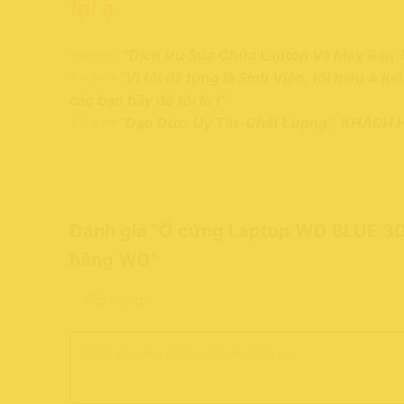
tại ạ.
⭐⭐⭐⭐⭐ “
Dịch Vụ Sửa Chữa Laptop Và Máy Bàn 
⭐⭐⭐⭐⭐
“Vì tôi đã từng là Sinh Viện, tôi hiểu & l
các bạn hãy để tôi lo !”.
⭐⭐⭐⭐⭐
“Đạo Đức-Uy Tín-Chất Lượng”; KHÁCH
Đánh giá “Ổ cứng Laptop WD BLUE 3
hãng WD”