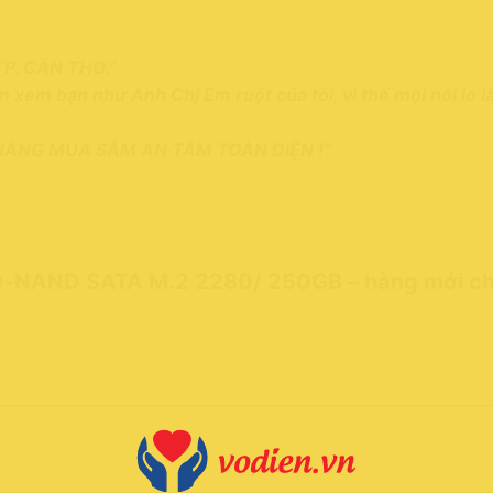
TP. CẦN THƠ.”
uôn xem bạn như Anh Chị Em ruột của tôi, vì thế mọi nỗi lo 
 HÀNG MUA SẮM AN TÂM TOÀN DIỆN !”
D-NAND SATA M.2 2280/ 250GB – hàng mới ch