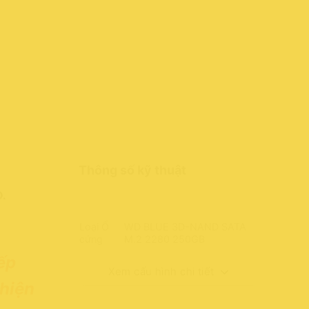
Thông số kỹ thuật
D.
Loại Ổ
WD BLUE 3D-NAND SATA
cứng
M.2 2280 250GB
ếp
Xem cấu hình chi tiết
hiện