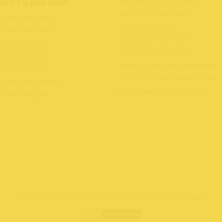
Mua hàng trả góp Online
dịch vụ bảo hành
Tra thông tin đơn hàng
o hành hãng Apple
.
Tra điểm Smember
o hành hãng Asus
.
Tra thông tin bảo hành
o hành hãng HP
Tra cứu hoá đơn điện tử
 hành hãng Dell
Trung tâm bảo hành chính hãng
o hành hãng Acer
Quy định về việc sao lưu dữ liệu
o hành hãng Lenono
Dịch vụ bảo hành điện thoại
o hành hãng MSI
Bản quyền © Võ Diện 2014. Được hỗ trợ bởi
FlashPanel