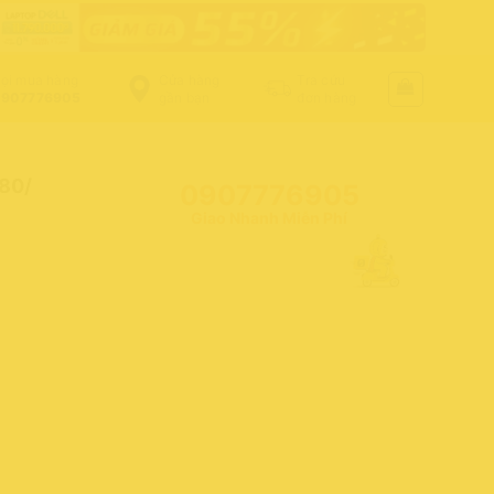
ọi mua hàng
Cửa hàng
Tra cứu
907776905
gần bạn
đơn hàng
80/
0907776905
Giao Nhanh Miễn Phí