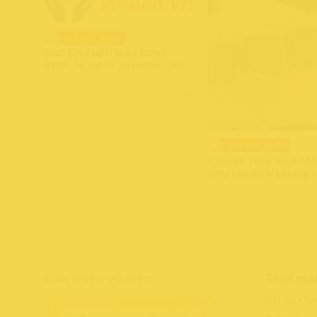
SẠC ZIN THEO MÁY SONY
65W- 19.5V~3.3A DÀNH CHO
MÁY(THẾ HỆ 1-2-3-4-5)-
CHÍNH HÃNG 100%
Còn hàng - Giao nhanh
Chuyên Thay Quạt FA
GPU loại 60W Laptop 
Victus 16-E 16-D 16-
TPN-Q264 Q263 CPU 
Còn hàng - Gia
Hàng zin chính hãng 
Giới thiệu võ diện
Thời gia
Gọi mua hà