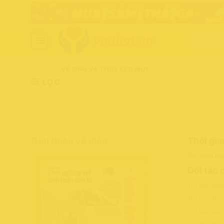
Chuyển
đến
nội
Tìm
dung
kiếm:
HOME
-
VỆ SINH VÀ THAY KEO MÚT
LỌC
Giới thiệu võ diện
Thời gia
Gọi mua hà
Đối tác 
Tra cứu bả
Tra cứu bả
Tra cứu bả