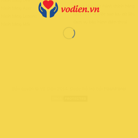
 hành hãng Dell
Trung tâm bảo hành chính hãng
o hành hãng Acer
Quy định về việc sao lưu dữ liệu
o hành hãng Lenono
Dịch vụ bảo hành điện thoại
o hành hãng MSI
Bản quyền © Võ Diện 2014. Được hỗ trợ bởi
FlashPanel