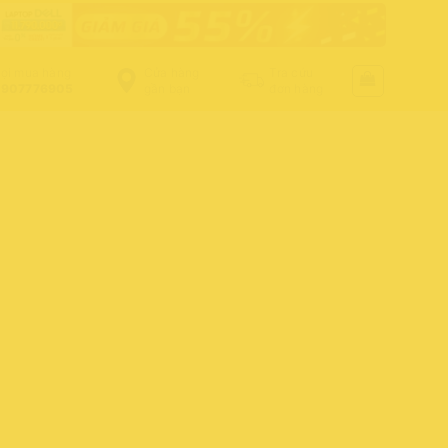
ọi mua hàng
Cửa hàng
Tra cứu
907776905
gần bạn
đơn hàng