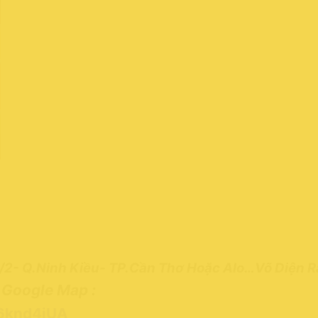
/2- Q.Ninh Kiều- TP.Cần Thơ Hoặc Alo…Võ Diện 
Google Map :
.
f6knd4jUA