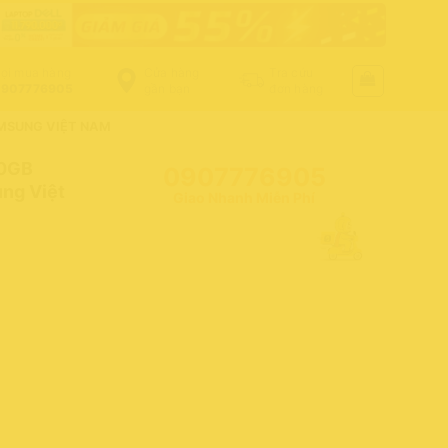
ọi mua hàng
Cửa hàng
Tra cứu
907776905
gần bạn
đơn hàng
AMSUNG VIỆT NAM
50GB
0907776905
ng Việt
Giao Nhanh Miễn Phí