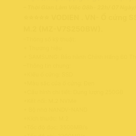
– Thời Gian Làm Việc 08h- 22h/ 07 Ngày/
⭐⭐⭐⭐⭐ VODIEN . VN- Ổ cứng 
M.2 (MZ-V7S250BW).
–Thông số kỹ thuật:
+ Thương hiệu
+ SAMSUNG: Bảo hành Chính Hãng 60 Th
–Thông tin chung:
+Kiểu ổ cứng: SSD
+Màu sắc của ổ cứng: Đen
+Cấu hình chi tiết: Dung lượng 250GB
+Kết nối: M.2 NVMe
+ Bộ nhớ NANDV-NAND
+Kích thước: M.2
+Tốc độ đọc: 3500MB/s