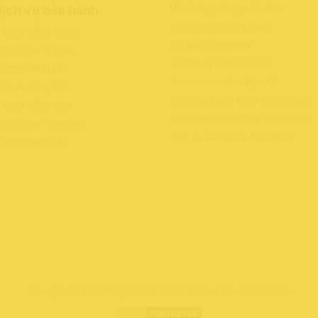
Mua hàng trả góp Online
dịch vụ bảo hành
Tra thông tin đơn hàng
o hành hãng Apple
.
Tra điểm Smember
o hành hãng Asus
.
Tra thông tin bảo hành
o hành hãng HP
Tra cứu hoá đơn điện tử
 hành hãng Dell
Trung tâm bảo hành chính hãng
o hành hãng Acer
Quy định về việc sao lưu dữ liệu
o hành hãng Lenono
Dịch vụ bảo hành điện thoại
o hành hãng MSI
Bản quyền © Võ Diện 2014. Được hỗ trợ bởi
FlashPanel