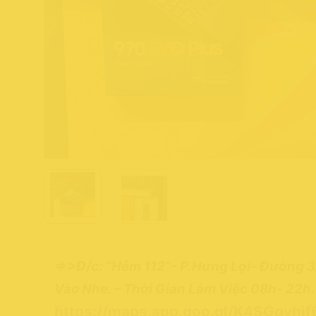
=>>Đ/c: “Hẻm 112”- P.Hưng Lợi- Đường 3
Vào Nhe. – Thời Gian Làm Việc 08h- 22h
https://maps.app.goo.gl/K4SGqvhj