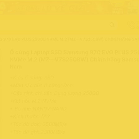
G
0
 970 EVO PLUS 250GB NVME M.2 (MZ – V7S250BW) CHÍNH HÃNG S
Ổ cứng Laptop SSD Samsung 970 EVO PLUS 2
NVMe M.2 (MZ – V7S250BW) Chính hãng Samsu
Nam
+Kiểu ổ cứng: SSD
+Màu sắc của ổ cứng: Đen
+Cấu hình chi tiết: Dung lượng 250GB
+Kết nối: M.2 NVMe
+ Bộ nhớ NANDV-NAND
+Kích thước: M.2
+Tốc độ đọc: 3500MB/s
+Tốc độ ghi: 2300MB/s