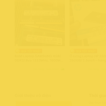
RAM Laptop SAMSUNG 4GB/
Ổ cứng Laptop HP SSD
DDR3/ Bus 1333MHz, 1600MHz
250GB/ 2.5inch – hàn
– hàng mới chính hãng
chính hãng HP
SAMSUNG
Còn hàng - Giao nhanh
Còn hàng - Gia
Giới thiệu võ diện
Thời gia
Gọi mua hà