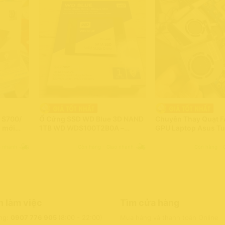
 S700/
Ổ Cứng SSD WD Blue 3D NAND
Chuyên Thay Quạt 
g mới
1TB WD WDS100T2B0A –
GPU Laptop Asus T
chuẩn 2.5 inch -Hàng Chính
FX506 FX506L ZX86
Hãng 100%
FA506 FX506LI FX5
o nhanh
Còn hàng - Giao nhanh
Còn hàng - 
FX506LU FA506IU F
FA706 – Hàng zin ch
mới 100%
n làm việc
Tìm cửa hàng
ng:
0907 776 905
(8:00 - 22:00)
Mua hàng và thanh toán Online