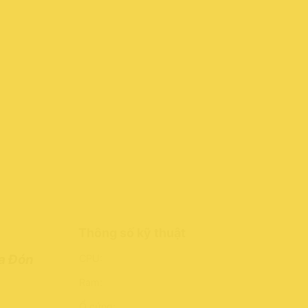
Thông số kỹ thuật
Ra Đón
CPU:
Ram:
Ổ cứng: