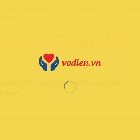
n sẽ không tốn phí gì cả >>> bao gồm cả chạy win
i 1 đổi 1.
’- TP.CẦN THƠ.”
Hiểu & Luôn Xem Bạn Như Anh Chị Em Ruột Của Tôi
KHÁCH HÀNG MUA SẮM AN TÂM TOÀN DIỆN !”
ng 970 EVO PLUS 250GB NVMe M.2 (MZ –
ệt Nam”