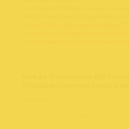
+Tốc độ ghi: 2300MB/s
>>>Trong suốt thời gian Bảo Hành các bạ
++Nếu ổ cứng bán ra Các bạn kiểm tra có lỗ
⭐⭐⭐⭐⭐“Dịch vụ sửa Laptop- Máy Bàn’PC
⭐⭐⭐⭐⭐“Vì Tôi Đã Từng Là Sinh Viện, Tôi 
⭐⭐⭐⭐⭐“Đạo Đức-Uy Tín-Chất Lượng”; 
Đánh giá “Ổ cứng Laptop SSD Samsu
V7S250BW) Chính hãng Samsung Vi