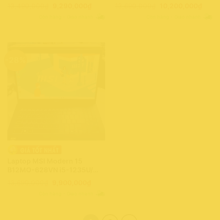
8GB/ 512GB/ Full HD/ Win11
16GB/ 512GB/ Full HD/ Win11
Giá
Giá
Giá
Giá
13,490,000
₫
9,290,000
₫
13,690,000
₫
10,200,000
₫
(0022366)
(0046790)
gốc
hiện
gốc
hiện
Còn hàng - Giao nhanh
Còn hàng - Giao nhanh
là:
tại
là:
tại
13,490,000₫.
là:
13,690,000₫.
là:
9,290,000₫.
10,20
-28%
Laptop MSI Modern 15
B12MO-628VN i5-1235U/
16GB/ 512GB/ Full HD/ Win11
Giá
Giá
13,690,000
₫
9,900,000
₫
(0113761)
gốc
hiện
Còn hàng - Giao nhanh
là:
tại
13,690,000₫.
là:
9,900,000₫.