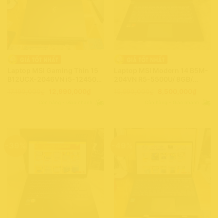
Laptop MSI Gaming Thin 15
Laptop MSI Modern 14 B5M-
B12UCX-2046VN i5-12450H/
204VN R5-5500U/ 8GB/
16GB/ 512GB/ RTX 2050 –
512GB/ Full HD/ Win11
Giá
Giá
Giá
Giá
17,190,000
₫
12,990,000
₫
15,990,000
₫
8,500,000
₫
4GB/ Full HD”Tần số quét
(0209460)
gốc
hiện
gốc
hiện
Còn hàng - Giao nhanh
Còn hàng - Giao nhanh
là:
tại
là:
tại
144Hz/ Win11 (0117327)
17,190,000₫.
là:
15,990,000₫.
là:
12,990,000₫.
8,500,
-39%
-49%