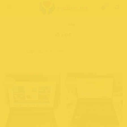
Chuyển
đến
nội
dung
HOME
-
MSI
LỌC
-66%
-62%