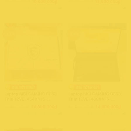
Giá
Giá
Giá
Giá
29,000,000
₫
10,000,000
₫
18,490,000
₫
12,900,000
₫
GTX1650 Max-Q Design/
RTX3050/ Full HD”144Hz/
gốc
hiện
gốc
hiện
Còn hàng - Giao nhanh
Còn hàng - Giao nhanh
là:
tại
là:
tại
144Hz/ Win11 (0037772)
Win11 (0177748)
29,000,000₫.
là:
18,490,000₫.
là:
10,000,000₫.
12,90
-33%
-34%
Laptop MSI GAMING GF63
Laptop MSI GAMING GF63
Thin 12VE-454VN i5-
Thin 12VE-460VN i5-
12450H/ 16GB/ 512GB/ 6GB-
12450H/ 16GB/ 512GB/ 6GB-
Giá
Giá
Giá
Giá
22,490,000
₫
14,990,000
₫
22,490,000
₫
14,900,000
₫
RTX4050/ 144Hz”FHD/ Win11
RTX4050/ 144Hz”FHD/ Win11
gốc
hiện
gốc
hiện
Còn hàng - Giao nhanh
Còn hàng - Giao nhanh
là:
tại
là:
tại
(0196943)
(0085704)
22,490,000₫.
là:
22,490,000₫.
là:
14,990,000₫.
14,9