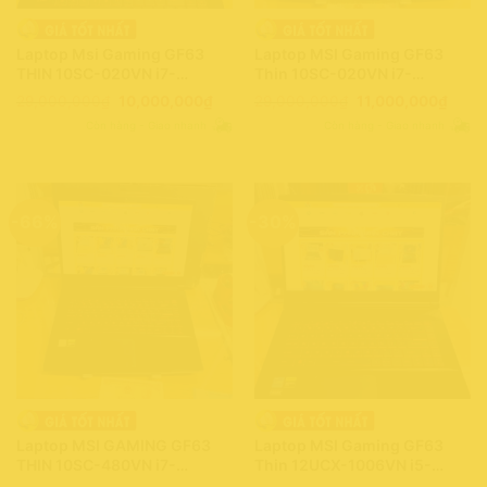
Laptop Msi Gaming GF63
Laptop MSI Gaming GF63
THIN 10SC-020VN i7-
Thin 10SC-020VN i7-
10750H/ 16GB/ 512GB/ 4GB –
10750H/ 16GB/ 512GB/ 4GB-
Giá
Giá
Giá
Giá
29,000,000
₫
10,000,000
₫
29,000,000
₫
11,000,000
₫
GTX1650 Max-Q Design/
GTX1650 Max-Q Design/
gốc
hiện
gốc
hiện
Còn hàng - Giao nhanh
Còn hàng - Giao nhanh
là:
tại
là:
tại
FHD”144Hz/ Win11
144Hz”FHD/ Win11
29,000,000₫.
là:
29,000,000₫.
là:
(0072023)
(0126243)
10,000,000₫.
11,00
-66%
-30%
Laptop MSI GAMING GF63
Laptop MSI Gaming GF63
THIN 10SC-480VN i7-
Thin 12UCX-1006VN i5-
10750H/ 16GB/ 512GB/ 4GB-
12450H/ 16GB/ 512GB/ 4GB-