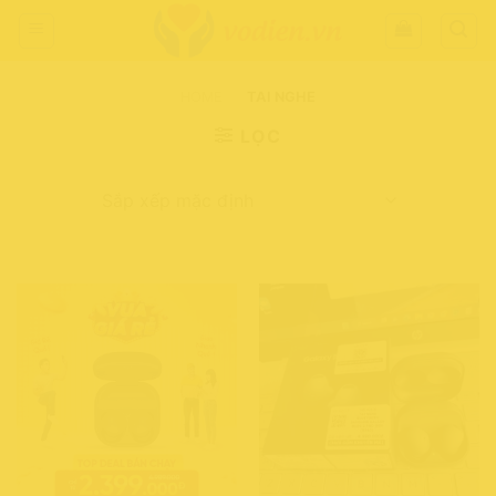
Chuyển
đến
nội
dung
HOME
-
TAI NGHE
LỌC