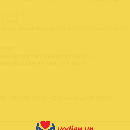
ày/ Tuần. 🤝
 Diện 🤝
các bạn Liên hệ trực tiếp Võ Diện
để được em báo giá chín
N THƠ.
n Xem Bạn Như Anh Chị Em Ruột Của Tôi !”.
 HÀNG MUA SẮM AN TÂM TOÀN DIỆN !”
450 455 HP 1000 – Chính Hãng HP 100%”