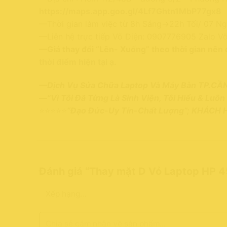
https://maps.app.goo.gl/4Lf7Ghtn1MbP77gx8
—Thời gian làm việc từ 8h Sáng->22h Tối/ 07 Ng
—Liên hệ trực tiếp Võ Diện: 0907776905 Zalo Võ
—Giá thay đổi “Lên- Xuống” theo thời gian nên 
thời điểm hiện tại ạ
.
—
Dịch Vụ Sửa Chữa Laptop Và Máy Bàn TP.CẦ
—
“Vì Tôi Đã Từng Là Sinh Viện, Tôi Hiểu & Luô
⭐⭐⭐⭐⭐
“Đạo Đức-Uy Tín-Chất Lượng”; KHÁCH
Đánh giá “Thay mặt D Vỏ Laptop HP 