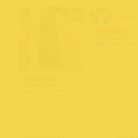
Thay Vỏ Laptop Asus
VivoBook A540 A540
A540UP A540LJ -Mới 
Hãng 100%
Còn hàng - Gia
Thay mặt C Vỏ kèm theo Phím
Laptop Asus Vivobook X507
X507MA X507UA X507UF
X507U X507M (MÀU VÀNG) –
Còn hàng - Giao nhanh
Hàng mới chính hãng ASUS
100%
Giới thiệu võ diện
Thời gia