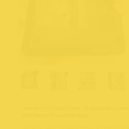
—
vodien.vn Chuyên Thay: Vỏ laptop Asus, màn h
RAM laptop Asus chính hãng:
—Địa chỉ : Hẻm 112/46B – đường 3/2 – Phường H