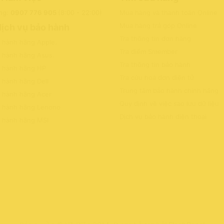
ng:
0907 776 905
(8:00 - 22:00)
Mua hàng và thanh toán Online
Mua hàng trả góp Online
dịch vụ bảo hành
Tra thông tin đơn hàng
o hành hãng Apple
.
Tra điểm Smember
o hành hãng Asus
.
Tra thông tin bảo hành
o hành hãng HP
Tra cứu hoá đơn điện tử
 hành hãng Dell
Trung tâm bảo hành chính hãng
o hành hãng Acer
Quy định về việc sao lưu dữ liệu
o hành hãng Lenono
Dịch vụ bảo hành điện thoại
o hành hãng MSI