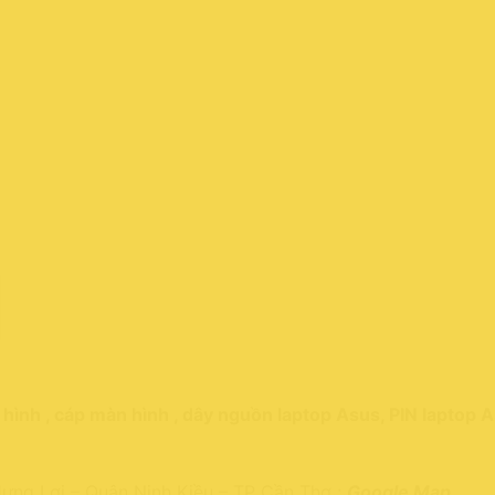
ình , cáp màn hình , dây nguồn laptop Asus, PIN laptop A
ưng Lợi – Quận Ninh Kiều – TP Cần Thơ ;
Google Map