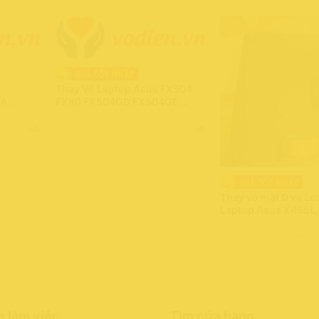
Thay Vỏ Laptop Asus FX504
LA
FX80 FX504GD FX504GE
Chính
FX504GM– Mới Chính Hãng
100%
o nhanh
Còn hàng - Giao nhanh
Thay vỏ mặt D và Lo
Laptop Asus X455L,
A455, X454, F454, 
chính hãng Asus 1
Còn hàng - 
n làm việc
Tìm cửa hàng