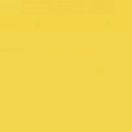
ọi mua hàng
Cửa hàng
Tra cứu
907776905
gần bạn
đơn hàng
hính Hãng
0907776905
Giao Nhanh Miễn Phí