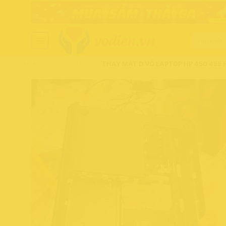
Chuyển
đến
nội
Tìm
dung
kiếm:
HOME
-
VỎ LAPTOP
-
THAY MẶT D VỎ LAPTOP HP 450 455 