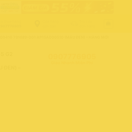
ọi mua hàng
Cửa hàng
Tra cứu
907776905
gần bạn
đơn hàng
00410 791689-001 AP15A000510 (MÀU ĐEN) – HÀNG MỚI
55 G2
0907776905
Giao Nhanh Miễn Phí
 ĐEN) –