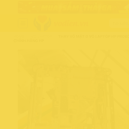
Chuyển
đến
nội
Tìm
dung
kiếm:
HOME
-
VỎ LAPTOP
-
THAY VỎ MẶT D VỎ LAPTOP HP PROBO
CHÍNH HÃNG HP