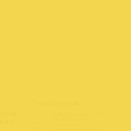
Thông số kỹ thuật
A000300
Laptop HP ProBook 450 G2
455 G2 AP15A000100
uạt tản
Model
768123-001 AP15A000300
máy
AP15A000410 791689-001