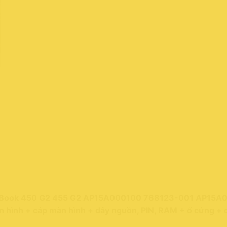
ProBook 450 G2 455 G2 AP15A000100 768123-001 AP15
nh + cáp màn hình + dây nguồn, PIN, RAM + ổ cứng + q