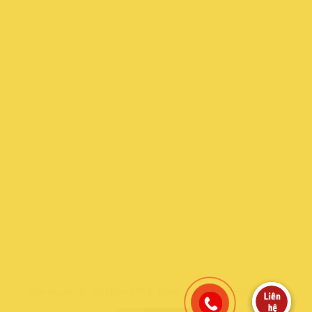
Bản quyền © Võ Diện 2014. Được hỗ trợ bởi
FlashPanel