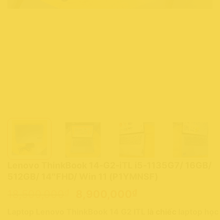
Lenovo ThinkBook 14-G2-iTL i5-1135G7/ 16GB/
512GB/ 14″FHD/ Win 11 (P1YMNSF)
Giá
Giá
₫
₫
18,500,000
8,900,000
gốc
hiện
Laptop Lenovo ThinkBook 14 G2 ITL
là chiếc
laptop học
là:
tại