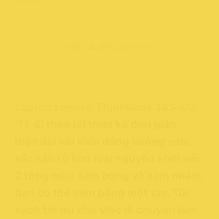
xuất kho:
Xem cấu hình chi tiết
Laptop Lenovo ThinkBook 14S-G2-
iTL
đi theo lối thiết kế đơn giản,
hiện đại với kiểu dáng vuông vắn,
sắc sảo từ kim loại nguyên khối với
2 tông màu xám bóng và xám nhám,
bạn có thể cầm bằng một tay. Túi
xách tối ưu cho việc di chuyển làm