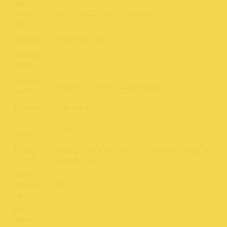
Kết nối
không
Wi-Fi 6 (802.11ax) + Bluetooth 5.1
dây:
Webcam:
Chuẩn HD 720p
Đèn bàn
Có
phím:
Hệ điều
Windows 11 Home SL Bản quyền
hành:
Thiết kế:
Vỏ kim loại
Khối
1.4 Kg
lượng:
Thông
3-cell Li-ion, 45 Wh(Pin còn 89% sức khỏe, sử
tin Pin:
dụng tầm 2h-3h)
Công
suất bộ
65W
sạc:
Thời
điểm
2022