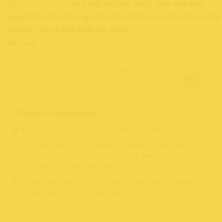
tập – văn phòng
phù hợp với học sinh, sinh viên hay
18,500,000₫.
là:
người làm văn phòng cần một chiếc máy tính mỏng nhẹ
8,900,000₫.
nhưng vẫn có cấu hình ổn định.
Hết hàng
0907776905
Giao Nhanh Miễn Phí
Thông tin sản phẩm
Không hộp, còn đầy đủ phụ kiện sạc từ nhà sản xuất.
Tổng thời gian máy sử dụng 181 ngày và máy còn mới
98% như ảnh thật và còn nguyên zin Main, Chíp, Linh
Kiện đầy đủ từ nhà sản xuất.
Võ Diện bảo hành 1 ĐỔI 1 hư gì đổi nấy đến 01 tháng nếu
có lỗi phần cứng nhà sản xuất. (
Xem chi tiết
)