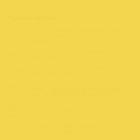
Thông số kỹ thuật
i5-1135G7 thế hệ 11 (Tốc độ xử lý 2.4GHz ->
CPU:
Tối da 4.2GHz (Bộ nhớ đệm 8Mb; 4 lõi + 8
Luồng))
16GB, DDR4, 2 khe (1 khe 8GB + 1 khe 8GB, tối
Ram:
đa 32GB), Bus 3200MHz)
512 GB SSD NVMe PCIe + Hỗ trợ khe cắm
Ổ cứng:
HDD 2.5 inch SATA 3
14.0 inch (Chuẩn tấm nền IPS-FHD”1920
Màn
x1080″, tần số quét 60Hz, chống chói, góc
hình:
nhìn rộng đến 178 độ”, độ sáng 250 nits)
Card
màn
Card tích hợp – Intel Iris Xe Graphics
hình:
Cổng kết
Thunderbolt 4, USB-C, HDMI, Jack tai nghe
nối:
3.5 mm, 2x USB 3.2, LAN (RJ45)