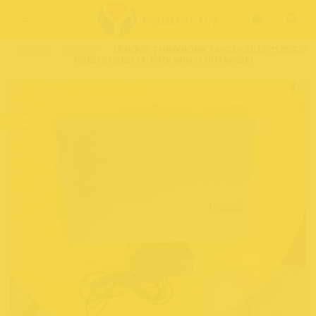
Chuyển
đến
nội
HOME
-
LAPTOP
-
LENOVO THINKBOOK 14-G2-ITL I5-1135G7/
dung
16GB/ 512GB/ 14″FHD/ WIN 11 (P1YMNSF)
-52%