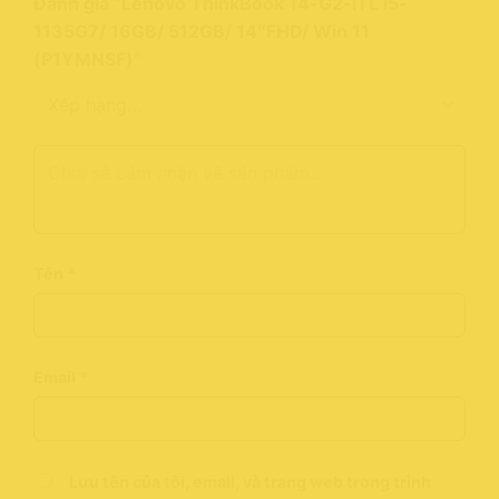
Đánh giá “Lenovo ThinkBook 14-G2-iTL i5-
1135G7/ 16GB/ 512GB/ 14″FHD/ Win 11
(P1YMNSF)”
Tên
*
Email
*
Lưu tên của tôi, email, và trang web trong trình