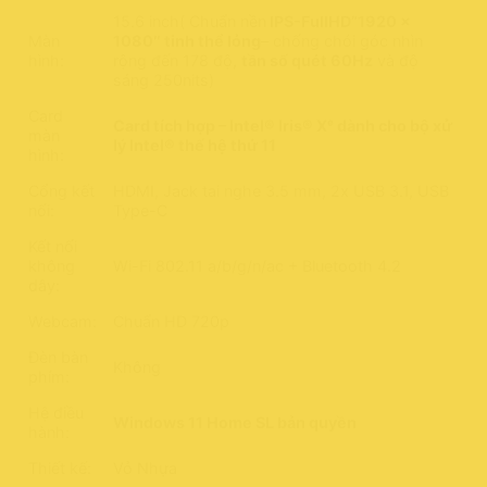
15.6 inch( Chuẩn nền
IPS-FullHD”1920 x
Màn
1080″ tinh thể lỏng
– chống chói góc nhìn
hình:
rộng đến 178 độ,
tần số quét 60Hz
và độ
sáng 250nits)
Card
Card tích hợp – Intel® Iris® Xᵉ dành cho bộ xử
màn
lý Intel® thế hệ thứ 11
hình:
Cổng kết
HDMI, Jack tai nghe 3.5 mm, 2x USB 3.1, USB
nối:
Type-C
Kết nối
không
Wi-Fi 802.11 a/b/g/n/ac + Bluetooth 4.2
dây:
Webcam:
Chuẩn HD 720p
Đèn bàn
Không
phím:
Hệ điều
Windows 11 Home SL bản quyền
hành:
Thiết kế:
Vỏ Nhựa