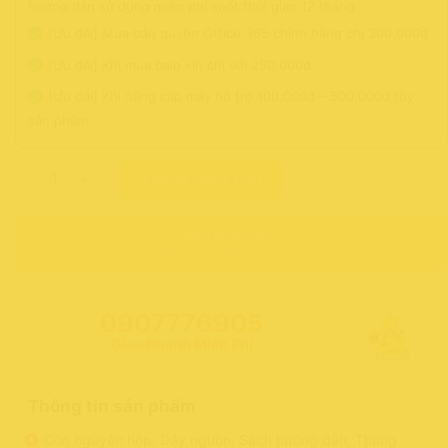
hướng dẫn sử dụng miễn phí suốt thời gian 12 tháng.
[Ưu đãi] Mua bản quyền Office 365 chính hãng chỉ 300.000đ
[Ưu đãi] Khi mua balo xịn chỉ với 250.000đ.
[Ưu đãi] Khi nâng cấp máy hỗ trợ 100.000đ – 500.000đ tùy
sản phẩm.
Laptop Hp NoteBook 15S-FQ2556TU i7-1165G7/ 8GB/ 512GB/ F
THÊM VÀO GIỎ
MUA NGAY
NowFree 2H (Hà Nội - HCM)
0907776905
Giao Nhanh Miễn Phí
Thông tin sản phẩm
Còn nguyên hộp, Dây nguồn, Sách hướng dẫn, Thùng