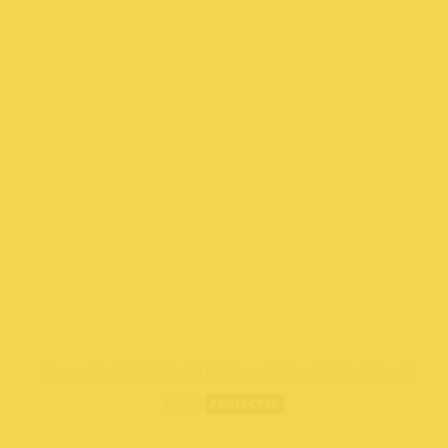
Bản quyền © Võ Diện 2014. Được hỗ trợ bởi
FlashPanel