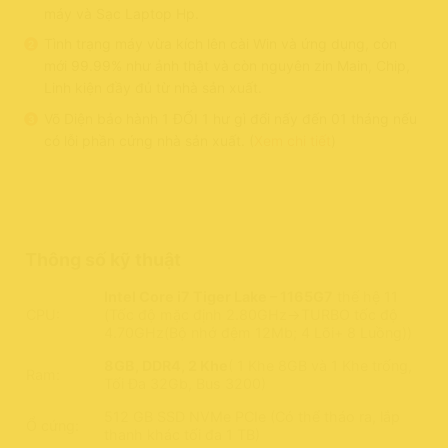
máy và Sạc Laptop Hp.
Tình trạng máy vừa kích lên cài Win và ứng dụng, còn
mới 99.99% như ảnh thật và còn nguyên zin Main, Chip,
Linh kiện đầy đủ từ nhà sản xuất.
Võ Diện bảo hành 1 ĐỔI 1 hư gì đổi nấy đến 01 tháng nếu
có lỗi phần cứng nhà sản xuất. (
Xem chi tiết
)
Thông số kỹ thuật
Intel Core i7 Tiger Lake – 1165G7
thế hệ 11
CPU:
(Tốc độ mặc định 2.80GHz->TURBO tốc độ
4.70GHz(Bộ nhớ đệm 12Mb; 4 Lõi+ 8 Luồng))
8GB, DDR4, 2 Khe
( 1 Khe 8GB và 1 Khe trống,
Ram:
Tối Đa 32Gb, Bus 3200)
512 GB SSD NVMe PCIe (Có thể tháo ra, lắp
Ổ cứng:
thanh khác tối đa 1 TB)