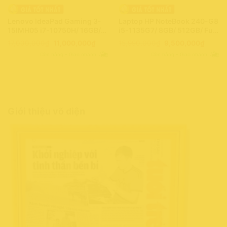
Lenovo IdeaPad Gaming 3-
Laptop HP NoteBook 240-G8
15IMH05 i7-10750H/ 16GB/
i5-1135G7/ 8GB/ 512GB/ Full
512GB/ 4GB -GTX1650/
HD/Win11 (372BR9)
Giá
Giá
Giá
Giá
17,000,000
₫
11,000,000
₫
15,990,000
₫
9,500,000
₫
Win11 (24JKX4)
gốc
hiện
gốc
hiện
Còn hàng - Giao nhanh
Còn hàng - Giao nhanh
là:
tại
là:
tại
17,000,000₫.
là:
15,990,000₫.
là:
11,000,000₫.
9,500,
Giới thiệu võ diện