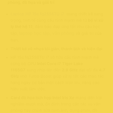
phòng, đồ họa và giải trí
Laptop HP 15s fq2556TU i7
mang thiết kế sang
trọng, tinh tế cùng cấu hình mạnh mẽ từ
bộ vi xử
lý thế hệ 11
, đảm bảo đáp ứng tốt nhu cầu học
laptop học tập, văn phòng
tập,
và giải trí của
bạn.
Thiết kế vỏ nhựa tối giản, thanh lịch và hiện đại
HP 15s fq2556TU i7
sở hữu cấu hình mạnh mẽ
cùng bộ CPU
Intel Core i7 Tiger Lake
1165G7
xung nhịp lên đến
2.8 GHz
đạt tối đa
4.7
GHz
nhờ Turbo Boost giúp xử lý tốt các thao tác
hàng ngày cơ bản một cách trơn tru, nâng cao
hiệu suất làm việc.
Card đồ họa tích hợp Intel Iris Xe
mang đến trải
nghiệm mượt mà, ổn định trong các tác vụ văn
phòng hay chỉnh sửa hình ảnh, dựng phim, đồ