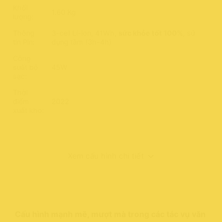
Khối
1.60 Kg
lượng:
Thông
3-cell Li-ion, 41Wh,
sức khỏe tốt 100%
, sử
tin Pin:
dụng tầm (3h-4h)
Công
suất bộ
45W
sạc:
Thời
điểm
2022
xuất kho:
Xem cấu hình chi tiết
Cấu hình mạnh mẽ, mượt mà trong các tác vụ văn