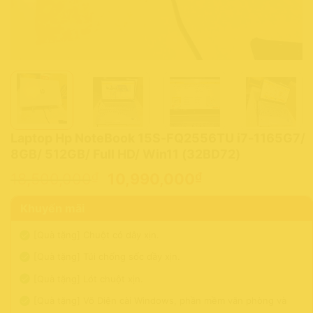
Laptop Hp NoteBook 15S-FQ2556TU i7-1165G7/
8GB/ 512GB/ Full HD/ Win11 (32BD72)
Giá
Giá
₫
₫
18,500,000
10,990,000
gốc
hiện
Khuyến mãi
là:
tại
18,500,000₫.
là:
[Quà tặng] Chuột có dây xịn.
10,990,000₫
[Quà tặng] Túi chống sốc dầy xịn.
[Quà tặng] Lót chuột xịn.
[Quà tặng] Võ Diện cài Windows, phần mềm văn phòng và