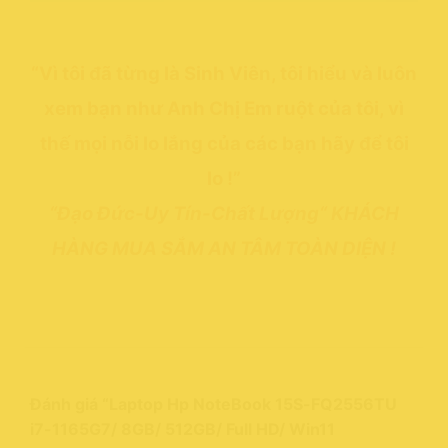
“Vì tôi đã từng là Sinh Viên, tôi hiểu và luôn
xem bạn như Anh Chị Em ruột của tôi, vì
thế mọi nỗi lo lắng của các bạn hãy để tôi
lo !”
“Đạo Đức-Uy Tín-Chất Lượng“ KHÁCH
HÀNG MUA SẮM AN TÂM TOÀN DIỆN !
Đánh giá “Laptop Hp NoteBook 15S-FQ2556TU
i7-1165G7/ 8GB/ 512GB/ Full HD/ Win11