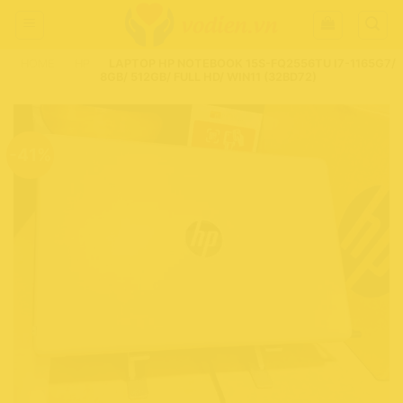
Chuyển
đến
nội
HOME
-
HP
-
LAPTOP HP NOTEBOOK 15S-FQ2556TU I7-1165G7/
dung
8GB/ 512GB/ FULL HD/ WIN11 (32BD72)
-41%