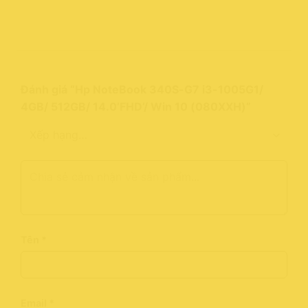
Đánh giá “Hp NoteBook 340S-G7 i3-1005G1/
4GB/ 512GB/ 14.0’FHD’/ Win 10 (080XXH)”
Tên
*
Email
*