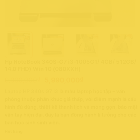
Hp NoteBook 340S-G7 i3-1005G1/ 4GB/ 512GB/
14.0’FHD’/ Win 10 (080XXH)
Giá
Giá
₫
₫
9,990,000
5,990,000
gốc
hiện
Laptop HP 340s G7 i3
là mẫu laptop học tập – văn
là:
tại
phòng thuộc phân khúc giá thấp, với điểm mạnh là cấu
9,990,000₫.
là:
hình đủ dùng, thiết kế thanh lịch và mỏng gọn, bảo mật
5,990,000₫.
vân tay hiện đại, đây là bạn đồng hành lí tưởng cho các
bạn học sinh sinh viên.
Hết hàng