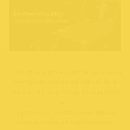
“Vì tôi đã từng là Sinh Viện, tôi hiểu và luôn
xem bạn như Anh Chị Em ruột của tôi, vì
thế mọi nỗi lo lắng của các bạn hãy để tôi
lo !”
“Đạo Đức-Uy Tín-Chất Lượng“ KHÁCH
HÀNG MUA SẮM AN TÂM TOÀN DIỆN !