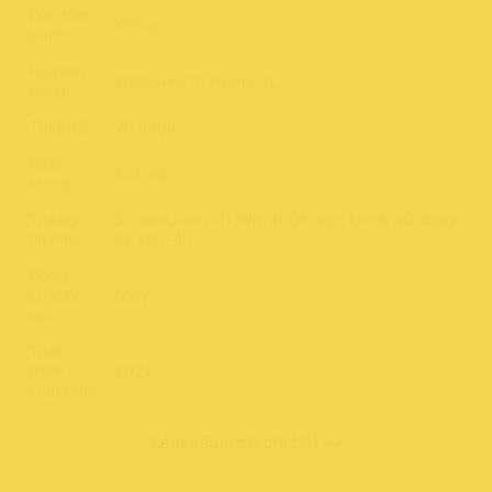
Đèn bàn
Không
phím:
Hệ điều
Windows 10 Home SL
hành:
Thiết kế:
Vỏ nhựa
Khối
1.30 kg
lượng:
Thông
3 -cell Li-ion, 41 Wh, 100% sức khoẻ, sử dụng
tin Pin:
tốt (3h-4h)
Công
suất bộ
65W
sạc:
Thời
điểm
2021
xuất kho:
Xem cấu hình chi tiết