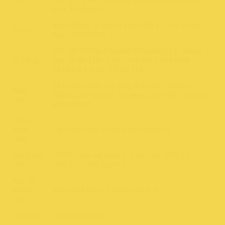
lõi + 4 Luồng))
4GB, DDR4, 2 Khe (1 Khe 4GB + 1 khe trống,
Ram:
Bus 3200 MHz)
512 GB SSD M.2 NVME PCie thế hệ 3 (Nâng
Ổ cứng:
cấp tối đa 1TB) + Hỗ trợ thêm 1 khe HDD
SATA3 2.5 inch (Tối đa 1TB)
14.0 inch (Tinh thể lỏng IPS-FHD (1920x
Màn
1080), chống chói, độ sáng 250 Nits và tần số
hình:
quét 60Hz)
Card
màn
Card tích hợp – Intel UHD Graphics
hình:
Cổng kết
HDMI, Jack tai nghe 3.5 mm, 2x USB 3.1, 1x
nối:
USB 2.0, USB Type-C
Kết nối
không
WiFi (802.11ax) + Bluetooth 5.0
dây:
Webcam:
Chuẩn HD 720p