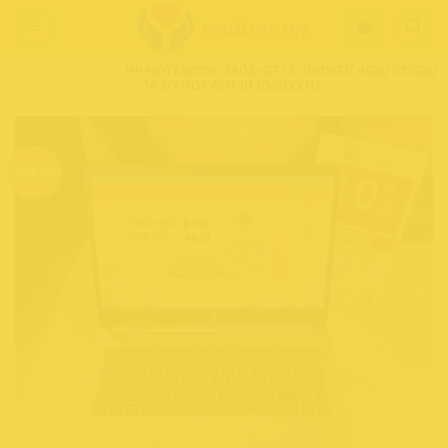
Chuyển
đến
nội
HOME
-
HP
-
HP NOTEBOOK 340S-G7 I3-1005G1/ 4GB/ 512GB/
dung
14.0’FHD’/ WIN 10 (080XXH)
-40%