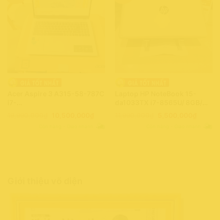
Acer Aspire 3 A315-58-787C
Laptop HP NoteBook 15-
i7-
da1033TX i7-8565U/ 8GB/
1165G7/8GB/512GB/15.6″Full
240GB+500GB/ 2GB-
Giá
Giá
Giá
Giá
19,990,000
₫
10,500,000
₫
11,990,000
₫
5,500,000
₫
HD/Win11(343400)
MX130/ 15.6″Full HD/ Win10
gốc
hiện
gốc
hiện
Còn hàng - Giao nhanh
Còn hàng - Giao nhanh
là:
tại
là:
tại
(499FRK)
19,990,000₫.
là:
11,990,000₫.
là:
10,500,000₫.
5,500,
Giới thiệu võ diện