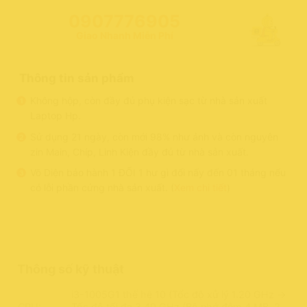
0907776905
Giao Nhanh Miễn Phí
Thông tin sản phẩm
Không hộp, còn đầy đủ phụ kiện sạc từ nhà sản xuất
Laptop Hp.
Sử dụng 21 ngày, còn mới 98% như ảnh và còn nguyên
zin Main, Chíp, Linh Kiện đầy đủ từ nhà sản xuất.
Võ Diện bảo hành 1 ĐỔI 1 hư gì đổi nấy đến 01 tháng nếu
có lỗi phần cứng nhà sản xuất. (
Xem chi tiết
)
Thông số kỹ thuật
i3-1005G1 thế hệ 10 (Tốc độ xử lý 1.20 GHz ->
CPU:
Tốc độ tối đa 3.40 GHz (Bộ nhớ đệm 4 MB, 2