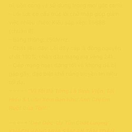
bỉ, uốn cong và sử dụng trong mọi góc cạnh.
– Lõi sợi: có cấu trúc lõi chữ thập giúp giảm
việc nhiễu chéo: Kiểu sắp xếp: T568B
(chuẩn B).
– Băng thông: 250MHz.
– Chất liệu dây: Lõi dây cáp là đồng nguyên
chất 100%, chân đầu mạng mạ vàng 24k.
– Cáp mạng hoạt động tốt và không dễ bị
gập gãy, đặc biệt khả năng truyền tín hiệu
tối đa.
⭐⭐⭐⭐⭐
“Vì Tôi Đã Từng Là Sinh Viện, Tôi
Hiểu & Luôn Xem Bạn Như Anh Chị Em
Ruột Của Tôi!!!”
⭐⭐⭐⭐⭐
“Đạo Đức-Uy Tín-Chất Lượng”;
KHÁCH HÀNG MUA SẮM AN TÂM TOÀN