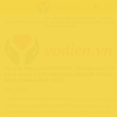
Chuyển
đến
nội
HOME
-
PHỤ KIỆN
-
DÂY CÁP MẠNG LAN-INTERNET- 15M ĐÚC
dung
SẴN UTP CAT 6 UNITEK Y-C813ABL( BẢO HÀNH 06 THÁNG-HÀNG
CHÍNH HÃNG 100%)
Dây Cáp Mạng LAN-INTERNET- 15M Đúc Sẵn UTP
Cat 6 Unitek Y-C813ABL( BẢO HÀNH 06 THÁNG-
HÀNG CHÍNH HÃNG 100%)
₫
140,000
– BẢO HÀNH 06 THÁNG Đầu RJ45 được đúc sẵn nguyên
khối từ nhà máy nên tín hiệu tốt không bị suy hao hay
chập trờn.. Đặc điểm nổi bật: Cáp mạng đúc sẵn 2 đầu