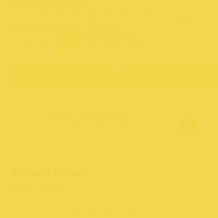
liền dây CAT6 dài 15M
– Cáp mạng đúc sẵn nguyên khối từ nhà máy giúp tín
hiệu không suy hao, chập trờn…
Dây Cáp Mạng LAN-INTERNET- 15M Đúc Sẵn UTP Cat 6 Uni
THÊM VÀO GIỎ
MUA NGAY
NowFree 2H (Hà Nội - HCM)
0907776905
Giao Nhanh Miễn Phí
Thông số kỹ thuật
Đang cập nhật
Xem cấu hình chi tiết