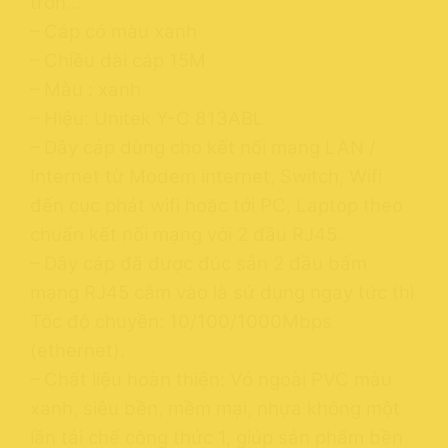
trờn…
– Cáp có màu xanh
– Chiều dài cáp 15M
– Màu : xanh
– Hiệu: Unitek Y-C 813ABL
– Dây cáp dùng cho kết nối mạng LAN /
Internet từ Modem internet, Switch, Wifi
đến cục phát wifi hoặc tới PC, Laptop theo
chuẩn kết nối mạng với 2 đầu RJ45.
– Dây cáp đã được đúc sẵn 2 đầu bấm
mạng RJ45 cắm vào là sử dụng ngay tức thì
Tốc độ chuyền: 10/100/1000Mbps
(ethernet).
– Chất liệu hoàn thiện: Vỏ ngoài PVC màu
xanh, siêu bền, mềm mại, nhựa không một
lần tái chế công thức 1, giúp sản phẩm bền