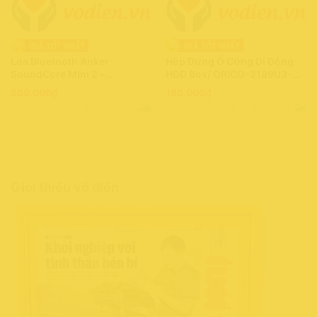
Loa Bluetooth Anker
Hộp Đựng Ổ Cứng Di Động
SoundCore Mini 2 –
HDD Box/ ORICO-2189U3-
A3107″Thương Hiệu Mỹ” –
USB3.0/2.5 Nhựa Cứng –
800,000
₫
180,000
₫
Hàng Chính Hãng 100%
Hàng Chính Hãng 100%
Còn hàng - Giao nhanh
Còn hàng - Giao nhanh
Giới thiệu võ diện