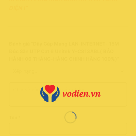
DIỆN !”
Đánh giá “Dây Cáp Mạng LAN-INTERNET- 15M
Đúc Sẵn UTP Cat 6 Unitek Y-C813ABL( BẢO
HÀNH 06 THÁNG-HÀNG CHÍNH HÃNG 100%)”
Tên
*