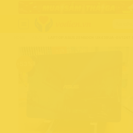
Chuyển
đến
nội
Tìm
dung
kiếm:
HOME
-
ASUS
-
LAPTOP ASUS ZENBOOK UX430UA-GV126T I5-
-53%