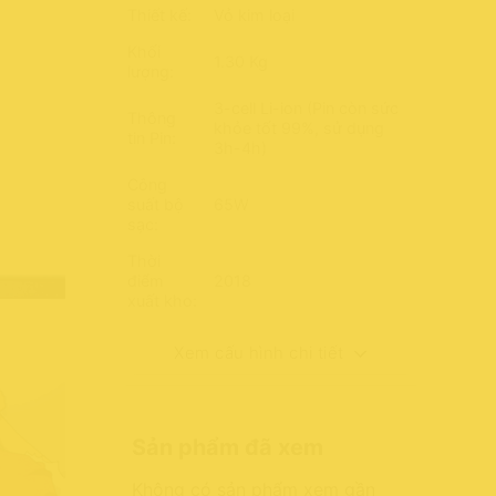
Thiết kế:
Vỏ kim loại
Khối
1.30 Kg
lượng:
3-cell Li-ion (Pin còn sức
Thông
khỏe tốt 99%, sử dụng
tin Pin:
3h-4h)
Công
suất bộ
65W
sạc:
Thời
điểm
2018
xuất kho:
Xem cấu hình chi tiết
Sản phẩm đã xem
Không có sản phẩm xem gần