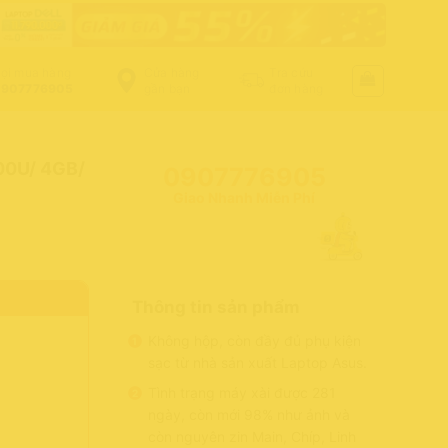
ọi mua hàng
Cửa hàng
Tra cứu
907776905
gần bạn
đơn hàng
00U/ 4GB/
0907776905
Giao Nhanh Miễn Phí
Thông tin sản phẩm
Không hộp, còn đầy đủ phụ kiện
sạc từ nhà sản xuất Laptop Asus.
Tình trạng máy xài được 281
ngày, còn mới 98% như ảnh và
còn nguyên zin Main, Chíp, Linh