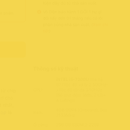
Kiện đầy đủ từ nhà sản xuất
Võ Diện bảo hành 1 ĐỔI 1 hư gì
ản phẩm.
đổi nấy đến 01 tháng nếu có lỗi
phần cứng nhà sản xuất. (
Xem chi
tiết
)
Thông số kỹ thuật
iNTEL i5-7200U
thế hệ
07 (Tốc độ xử lý 2.50GHz-
CPU:
>Tốc độ tối đa 3.10HGz
 từ chip
(Bộ nhớ đệm 3Mb; 2 Lõi+
rí cho
4 Luồng))
t nhất,
4GB DDR4 (Onboard), Bus
top
là
Ram:
2133MHz
Ổ cứng:
256 GB SSDM.2 2280