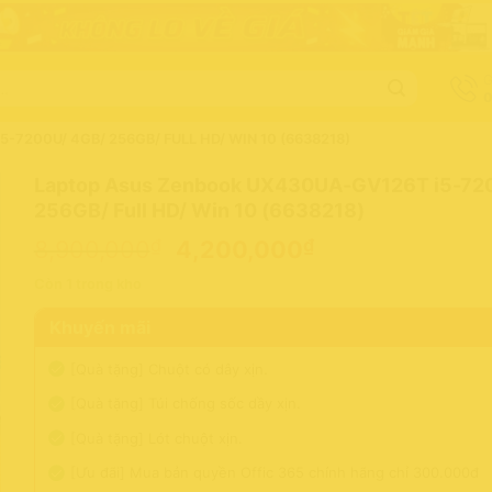
G
0
7200U/ 4GB/ 256GB/ FULL HD/ WIN 10 (6638218)
Laptop Asus Zenbook UX430UA-GV126T i5-72
256GB/ Full HD/ Win 10 (6638218)
Giá
Giá
₫
₫
8,900,000
4,200,000
gốc
hiện
Còn 1 trong kho
là:
tại
8,900,000₫.
là:
Khuyến mãi
4,200,000₫.
[Quà tặng] Chuột có dây xịn.
[Quà tặng] Túi chống sốc dầy xịn.
[Quà tặng] Lót chuột xịn.
[Ưu đãi] Mua bản quyền Offic 365 chính hãng chỉ 300.000đ