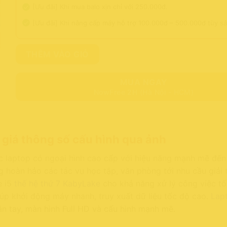
[Ưu đãi] Khi mua balo xịn chỉ với 250.000đ.
[Ưu đãi] Khi nâng cấp máy hỗ trợ 100.000đ – 500.000đ tùy s
THÊM VÀO GIỎ
MUA NGAY
NowFree 2H (Hà Nội - HCM)
h giá thông số cấu hình qua ảnh
ếc laptop có ngoại hình cao cấp với hiệu năng mạnh mẽ đến
g hoàn hảo các tác vụ học tập, văn phòng tới nhu cầu giải t
e i5
thế hệ thứ 7 KabyLake
cho khả năng xử lý công việc tố
úp khởi động máy nhanh, truy xuất dữ liệu tốc độ cao.
Lap
vân tay, màn hình Full HD và cấu hình mạnh mẽ.