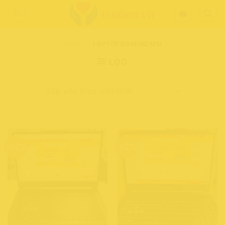
Chuyển
đến
nội
dung
HOME
-
LAPTOP GAMING MSI
LỌC
-42%
-42%