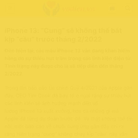
Chuyển
đến
nội
dung
iPhone 13: “Cung” sẽ không thể bắt
kịp “cầu” trước tháng 2/2022
Đến hiện tại, các mẫu iPhone 13 vẫn đang khan hiếm
hàng do sự thiếu hụt trầm trọng các linh kiện điện tử.
Tình trạng này được cho là sẽ tiếp diễn đến tháng
2/2022.
Trong lần báo cáo tài chính Quý 4/2021 của Apple gần
đây, CEO Tim Cook đã bày tỏ e ngại rằng sự thiếu hụt
các linh kiện sẽ ảnh hưởng mạnh đến số
lượng iPhone 13 xuất xưởng, hơn cả những gì mà
Apple đã từng dự đoán trước đó. Và thật không thể tin
nổi, một báo cáo về chuỗi cung ứng gần đây chỉ ra
rằng hiện trạng “cung” không chạy kịp “cầu” này vẫn