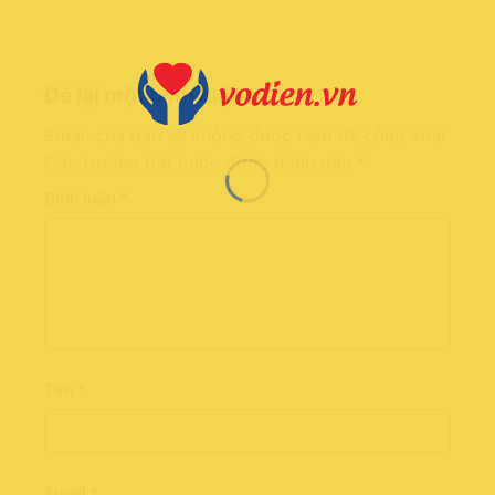
Để lại một bình luận
Email của bạn sẽ không được hiển thị công khai.
Các trường bắt buộc được đánh dấu
*
Bình luận
*
Tên
*
Email
*