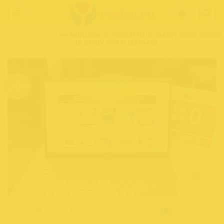
Chuyển
đến
nội
HOME
-
HP
-
HP PAVILION 15-EG2081TU I5-1240P/ 16GB/ 512GB/
dung
15.6 FHD/ WIN 11 (22144G)
-20%