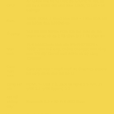
i5-1240P thế hệ 12 (Tốc độ 1.7GHz -> Tốc độ
CPU:
tối đa 4.4GHz (Bộ nhớ đệm 12Mb; 12 Lõi + 16
Luồng))
16GB, DDR4, 2 Khe(1 khe 8GB + 1 Khe 8GB, tối
Ram:
đa 32GB, Bus 3200MHz)
512 GB SSD NVMe PCIe (Có thể tháo ra, lắp
Ổ cứng:
thanh khác tối đa 2 TB (Gen 3) / 1 TB (Gen 4))
15.6 inch(Chuẩn tấm nền IPS-FHD”1920 x
Màn
1080″, tinh thể lỏng, chống chói”góc nhìn rộng
hình:
hơn 178 độ” tần số quét 60Hz và độ sáng
220nits)
Card
Card tích hợp – Intel® Iris® Xe Graphics eligible
màn
bộ xử lý dành cho thế hệ 12
hình:
Cổng kết
HDMI, 1x USB 2.0, Jack tai nghe 3.5 mm, 2x
nối:
USB 3.2, USB Type-C 3.2
Kết nối
không
Bluetooth 5.2 + Wi-Fi 6 (802.11ax)
dây: