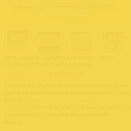
HP Pavilion 15-eg2081TU i5-1240P/ 16GB/
512GB/ 15.6 FHD/ Win 11 (22144G)
Giá
Giá
₫
₫
15,990,000
12,800,000
gốc
hiện
Khả năng đáp ứng hiệu quả và mượt mà mọi tác vụ làm
là:
tại
việc và giải trí nhờ sức mạnh của chip Intel Gen 12 cùng
15,990,000₫.
là:
RAM 16 GB,
laptop HP Pavilion 15 eg2081TU i5
12,800,000₫.
1240P (7C0Q4PA)
chắc chắn sẽ rất phù hợp với những
bạn sinh viên, học sinh cũng như người đi làm.
Hết hàng