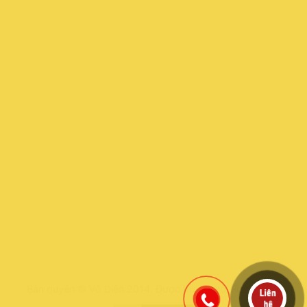
Bản quyền © Võ Diện 2014. Được hỗ trợ bởi
FlashPanel