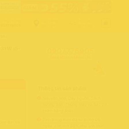
ọi mua hàng
Cửa hàng
Tra cứu
907776905
gần bạn
đơn hàng
33A)
031W i5-
0907776905
Giao Nhanh Miễn Phí
Thông tin sản phẩm
₫.
Nguyên hộp, Dây nguồn, Sách
hướng dẫn, Thùng máy và Sạc zin
chính hãng Asus.
Tình trạng máy đã sử dụng 06
ớng dẫn sử
ngày, còn mới 99% như ảnh thật