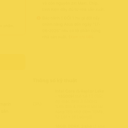
và còn nguyên zin Main, Chíp,
Linh Kiện đầy đủ từ nhà sản xuất.
Bảo hành 1 ĐỔI 1 hư gì đổi nấy
chính hãng Asus đến ngày ”17-
ản phẩm.
06-2026” nếu có lỗi phần cứng
nhà sản xuất. (
Xem chi tiết
)
00H/ 16GB/ 512GB/ Touch 'Cảm ứng'/ Win11 (H87233A) số lượn
Thông số kỹ thuật
Intel Core i5 Raptor Lake
– 13500H
thế hệ 13 (Tốc
độ mặc định 3.50GHz
 mạnh
CPU:
”Lên đến 4.70GHz khi tải
 sẵn
nặng”(Bộ nhớ đệm 18Mb;
12 Lõi + 16 Luồng))
16GB, DDR4, 2 khe
(1 khe