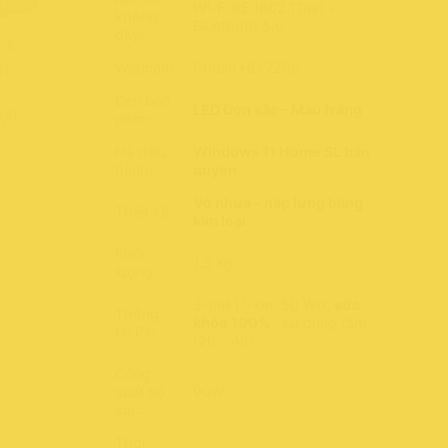
Wi-Fi 6E (802.11ax) +
không
Bluetooth 5.0
dây:
Webcam:
Chuẩn HD 720p
Đèn bàn
LED Đơn sắc – Màu trắng
phím:
Hệ điều
Windows 11 Home SL bản
hành:
quyền
Vỏ nhựa – nắp lưng bằng
Thiết kế:
kim loại
Khối
1.5 Kg
lượng:
3-cell Li-ion, 50 Wh,
sức
Thông
khỏe 100%
, sử dụng tầm
tin Pin:
(2h – 4h)
Công
suất bộ
90W
sạc:
Thời