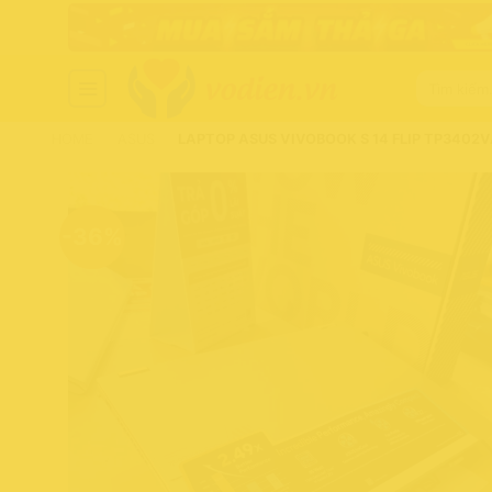
Chuyển
đến
nội
Tìm
dung
kiếm:
HOME
-
ASUS
-
LAPTOP ASUS VIVOBOOK S 14 FLIP TP3402V
-36%