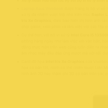
Xử lý hoàn hảo mọi tác vụ với bộ vi xử lý Intel 
Laptop Asus Vivobook
được trang bị bộ vi xử 
xử lý đa nhiệm vượt trội nhờ kiến trúc
Raptor 
Iris Xe Graphics
, đảm bảo hiển thị hình ảnh sắ
chơi game, xem phim và làm việc với các tệp p
Cụ thể hơn, với bộ vi xử lý
Intel Core i5 13500
phòng hàng ngày như làm việc với văn bản, bản
động thực hiện trên web cũng luôn diễn ra nha
âm nhạc máy đều đáp ứng mượt mà với nội dung
Card đồ họa
Intel Iris Xe Graphics
của Vivobook
họa cơ bản tốt, mình có thể chiến mượt Liên M
hình ảnh 2D hay thậm chí 3D cơ bản trên các p