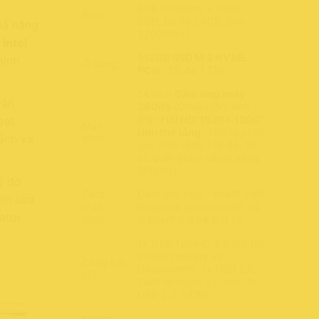
8GB Onboard + 1 khe
Ram:
8GB, tối đa 24GB, Bus
hả năng
3200MHz)
a
Intel
512GB SSD M.2 NVME
mình
Ổ cứng:
PCie
(Tối đa 1 TB)
14 inch
Cảm ứng xoay
văn
360độ
(Chuẩn tấm nền
IPS- Full HD”1920x 1200″
oạt
Màn
tinh thể lỏng
– chống chói
ảnh và
hình:
góc nhìn rộng 178 độ, tần
số quét 60Hz và độ sáng
300nits)
ý đồ
Card
Card tích hợp – Intel® Iris®
ỉnh sửa
màn
Graphics dành cho Bộ xử
ator.
hình:
lý Intel® thế hệ thứ 13
1x USB Type-C 3.2 (hỗ trợ
Power Delivery và
Cổng kết
DisplayPort), 1x USB 2.0,
nối:
Jack tai nghe 3.5 mm, 1x
USB 3.2, HDMI
Kết nối