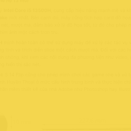
thế hệ 13 mới
lý
Intel Core i5 13500H
, cung cấp hiệu năng mạnh mẽ và k
Lake
mới nhất. Bên cạnh đó, máy cũng tích hợp card đồ họ
c nét, mượt mà, đảm bảo xử lý đồ họa tốt, từ đó cho phép 
him ảnh một cách trơn tru.
H
mình hoàn toàn có thể sử dụng máy để xử lý các tác vụ 
g tính và trình diễn slide một cách mượt mà. Đối với các h
nh chóng, khi xem các nội dung đa phương tiện như video, 
 hiển thị sắc nét.
 S 14 Flip cũng cho phép mình chơi các game nhẹ và xử l
inh Huyền Thoại ở mức cấu hình trung bình và thực hiện ch
hần mềm thiết kế của nhà Adobe như Photoshop hay Illustr