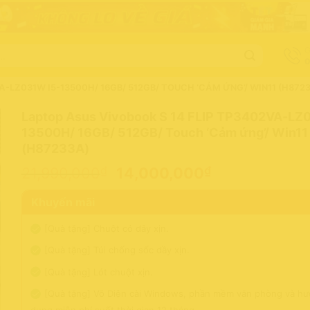
G
0
A-LZ031W I5-13500H/ 16GB/ 512GB/ TOUCH ‘CẢM ỨNG’/ WIN11 (H872
Laptop Asus Vivobook S 14 FLIP TP3402VA-LZ
13500H/ 16GB/ 512GB/ Touch ‘Cảm ứng’/ Win11
(H87233A)
Giá
Giá
₫
₫
21,990,000
14,000,000
gốc
hiện
Khuyến mãi
là:
tại
21,990,000₫.
là:
[Quà tặng] Chuột có dây xịn.
14,000,000
[Quà tặng] Túi chống sốc dầy xịn.
[Quà tặng] Lót chuột xịn.
[Quà tặng] Võ Diện cài Windows, phần mềm văn phòng và hư
dụng miễn phí suốt thời gian 12 tháng.