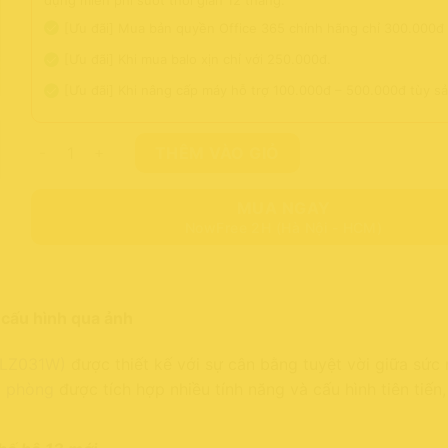
[Ưu đãi] Mua bản quyền Office 365 chính hãng chỉ 300.000đ
[Ưu đãi] Khi mua balo xịn chỉ với 250.000đ.
[Ưu đãi] Khi nâng cấp máy hỗ trợ 100.000đ – 500.000đ tùy s
Laptop Asus Vivobook S 14 FLIP TP3402VA-LZ031W i5-135
THÊM VÀO GIỎ
MUA NGAY
NowFree 2H (Hà Nội - HCM)
ố cấu hình qua ảnh
(LZ031W)
được thiết kế với sự cân bằng tuyệt vời giữa sức
n phòng
được tích hợp nhiều tính năng và cấu hình tiên tiến,